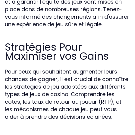
et à garantir l'équité des jeux sont mises en
place dans de nombreuses régions. Tenez-
vous informé des changements afin d'assurer
une expérience de jeu sûre et légale.
Stratégies Pour
Maximiser vos Gains
Pour ceux qui souhaitent augmenter leurs
chances de gagner, il est crucial de connaître
les stratégies de jeu adaptées aux différents
types de jeux de casino. Comprendre les
cotes, les taux de retour au joueur (RTP), et
les mécanismes de chaque jeu peut vous
aider à prendre des décisions éclairées.