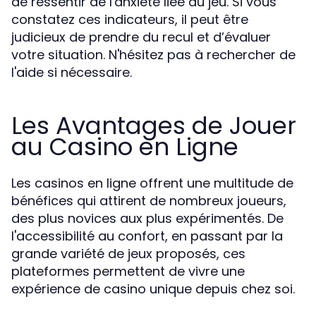
de ressentir de l'anxiété liée au jeu. Si vous
constatez ces indicateurs, il peut être
judicieux de prendre du recul et d’évaluer
votre situation. N'hésitez pas à rechercher de
l'aide si nécessaire.
Les Avantages de Jouer
au Casino en Ligne
Les casinos en ligne offrent une multitude de
bénéfices qui attirent de nombreux joueurs,
des plus novices aux plus expérimentés. De
l'accessibilité au confort, en passant par la
grande variété de jeux proposés, ces
plateformes permettent de vivre une
expérience de casino unique depuis chez soi.