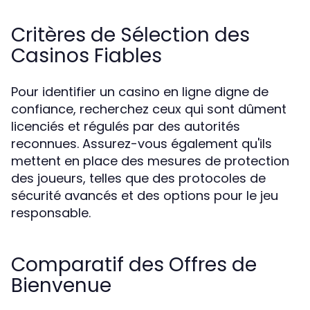
Critères de Sélection des
Casinos Fiables
Pour identifier un casino en ligne digne de
confiance, recherchez ceux qui sont dûment
licenciés et régulés par des autorités
reconnues. Assurez-vous également qu'ils
mettent en place des mesures de protection
des joueurs, telles que des protocoles de
sécurité avancés et des options pour le jeu
responsable.
Comparatif des Offres de
Bienvenue