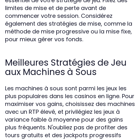
essentiel de votre stratégie de jeu. Fixez des
limites de mise et de perte avant de
commencer votre session. Considérez
également des stratégies de mise, comme la
méthode de mise progressive ou la mise fixe,
pour mieux gérer vos fonds.
Meilleures Stratégies de Jeu
aux Machines à Sous
Les machines à sous sont parmi les jeux les
plus populaires dans les casinos en ligne. Pour
maximiser vos gains, choisissez des machines
avec un RTP élevé, et privilégiez les jeux à
variance faible à moyenne pour des gains
plus fréquents. N'oubliez pas de profiter des
tours gratuits et des jackpots progressifs