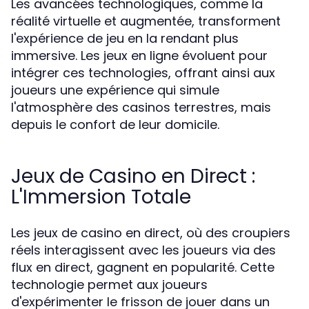
Les avancées technologiques, comme la
réalité virtuelle et augmentée, transforment
l'expérience de jeu en la rendant plus
immersive. Les jeux en ligne évoluent pour
intégrer ces technologies, offrant ainsi aux
joueurs une expérience qui simule
l'atmosphère des casinos terrestres, mais
depuis le confort de leur domicile.
Jeux de Casino en Direct :
L'Immersion Totale
Les jeux de casino en direct, où des croupiers
réels interagissent avec les joueurs via des
flux en direct, gagnent en popularité. Cette
technologie permet aux joueurs
d'expérimenter le frisson de jouer dans un