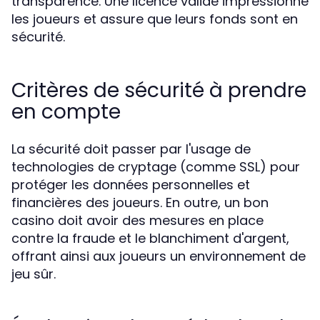
transparence. Une licence valide impressionne
les joueurs et assure que leurs fonds sont en
sécurité.
Critères de sécurité à prendre
en compte
La sécurité doit passer par l'usage de
technologies de cryptage (comme SSL) pour
protéger les données personnelles et
financières des joueurs. En outre, un bon
casino doit avoir des mesures en place
contre la fraude et le blanchiment d'argent,
offrant ainsi aux joueurs un environnement de
jeu sûr.