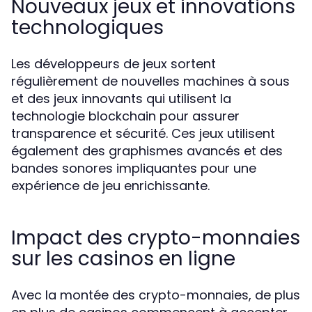
Nouveaux jeux et innovations
technologiques
Les développeurs de jeux sortent
régulièrement de nouvelles machines à sous
et des jeux innovants qui utilisent la
technologie blockchain pour assurer
transparence et sécurité. Ces jeux utilisent
également des graphismes avancés et des
bandes sonores impliquantes pour une
expérience de jeu enrichissante.
Impact des crypto-monnaies
sur les casinos en ligne
Avec la montée des crypto-monnaies, de plus