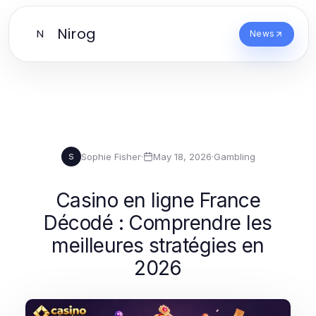
Nirog
N
News
Sophie Fisher
·
May 18, 2026
·
Gambling
S
Casino en ligne France
Décodé : Comprendre les
meilleures stratégies en
2026