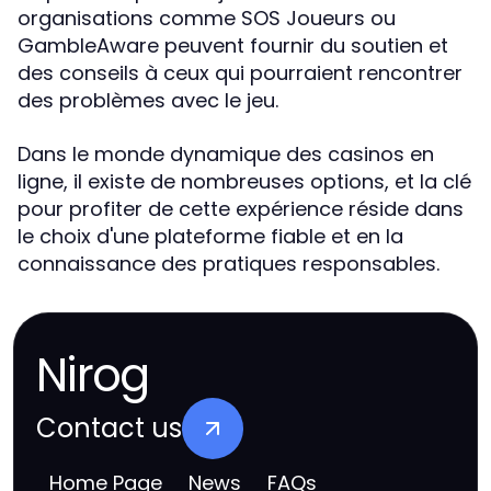
organisations comme SOS Joueurs ou
GambleAware peuvent fournir du soutien et
des conseils à ceux qui pourraient rencontrer
des problèmes avec le jeu.
Dans le monde dynamique des casinos en
ligne, il existe de nombreuses options, et la clé
pour profiter de cette expérience réside dans
le choix d'une plateforme fiable et en la
connaissance des pratiques responsables.
Nirog
Contact us
Home Page
News
FAQs