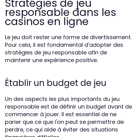
Stratégies de jeu
responsable dans les
casinos en ligne
Le jeu doit rester une forme de divertissement.
Pour cela, il est fondamental d’adopter des
stratégies de jeu responsable afin de
maintenir une expérience positive.
Établir un budget de jeu
Un des aspects les plus importants du jeu
responsable est de définir un budget avant de
commencer à jouer. Il est essentiel de ne
parier que ce que l'on peut se permettre de
perdre, ce qui aide à éviter des situations