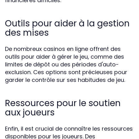
financières difficiles.
Outils pour aider à la gestion
des mises
De nombreux casinos en ligne offrent des
outils pour aider à gérer le jeu, comme des
limites de dépôt ou des périodes d'auto-
exclusion. Ces options sont précieuses pour
garder le contrôle sur ses habitudes de jeu.
Ressources pour le soutien
aux joueurs
Enfin, il est crucial de connaître les ressources
disponibles pour les joueurs. Des