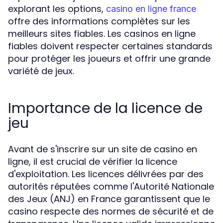
explorant les options,
casino en ligne france
offre des informations complètes sur les
meilleurs sites fiables. Les casinos en ligne
fiables doivent respecter certaines standards
pour protéger les joueurs et offrir une grande
variété de jeux.
Importance de la licence de
jeu
Avant de s'inscrire sur un site de casino en
ligne, il est crucial de vérifier la licence
d'exploitation. Les licences délivrées par des
autorités réputées comme l'Autorité Nationale
des Jeux (ANJ) en France garantissent que le
casino respecte des normes de sécurité et de