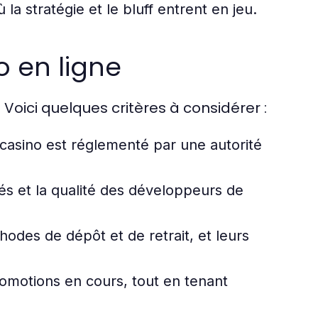
 la stratégie et le bluff entrent en jeu.
 en ligne
 Voici quelques critères à considérer :
casino est réglementé par une autorité
sés et la qualité des développeurs de
odes de dépôt et de retrait, et leurs
omotions en cours, tout en tenant