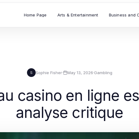
Home Page
Arts & Entertainment
Business and 
Sophie Fisher
·
May 13, 2026
·
Gambling
S
au casino en ligne e
analyse critique