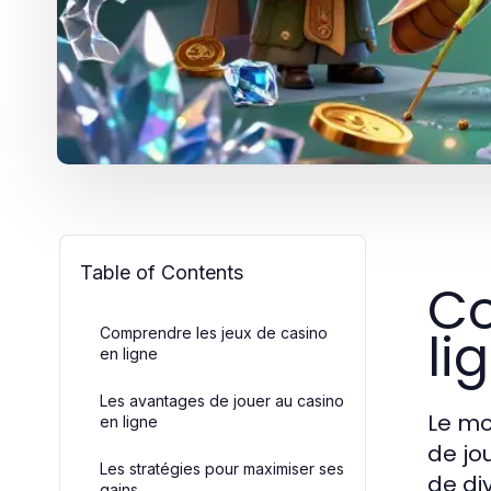
Table of Contents
Co
li
Comprendre les jeux de casino
en ligne
Les avantages de jouer au casino
Le mo
en ligne
de jo
Les stratégies pour maximiser ses
de di
gains