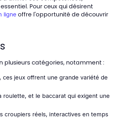
ssentiel. Pour ceux qui désirent
offre l'opportunité de découvrir
n ligne
s
en plusieurs catégories, notamment :
, ces jeux offrent une grande variété de
 roulette, et le baccarat qui exigent une
croupiers réels, interactives en temps