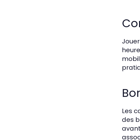
Con
Jouer
heure
mobil
prati
Bon
Les c
des b
avant
assoc