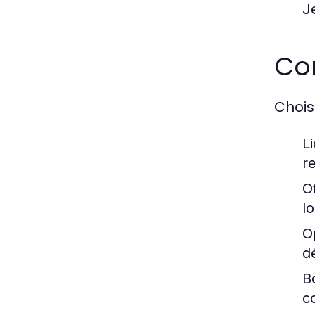
J
Co
Chois
L
r
Of
lo
O
dé
Bo
c