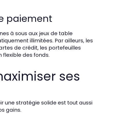
de paiement
nes à sous aux jeux de table
quement illimitées. Par ailleurs, les
tes de crédit, les portefeuilles
 flexible des fonds.
maximiser ses
 une stratégie solide est tout aussi
os gains.