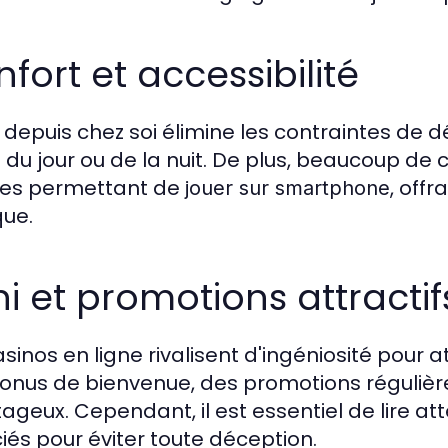
fort et accessibilité
 depuis chez soi élimine les contraintes de
 du jour ou de la nuit. De plus, beaucoup de
es permettant de
, offr
jouer sur smartphone
que.
i et promotions attractif
asinos en ligne rivalisent d'ingéniosité pour 
onus de bienvenue, des promotions régulièr
ageux. Cependant, il est essentiel de lire at
iés pour éviter toute déception.