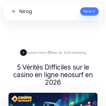
Nirog
N
News
Sophie Fisher
·
May 28, 2026
·
Gambling
S
5 Vérités Difficiles sur le
casino en ligne neosurf en
2026