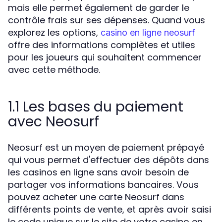
mais elle permet également de garder le
contrôle frais sur ses dépenses. Quand vous
explorez les options,
casino en ligne neosurf
offre des informations complètes et utiles
pour les joueurs qui souhaitent commencer
avec cette méthode.
1.1 Les bases du paiement
avec Neosurf
Neosurf est un moyen de paiement prépayé
qui vous permet d'effectuer des dépôts dans
les casinos en ligne sans avoir besoin de
partager vos informations bancaires. Vous
pouvez acheter une carte Neosurf dans
différents points de vente, et après avoir saisi
le code unique sur le site de votre casino en