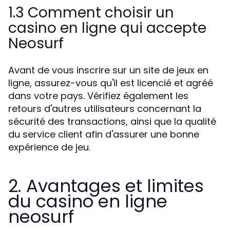
1.3 Comment choisir un
casino en ligne qui accepte
Neosurf
Avant de vous inscrire sur un site de jeux en
ligne, assurez-vous qu'il est licencié et agréé
dans votre pays. Vérifiez également les
retours d'autres utilisateurs concernant la
sécurité des transactions, ainsi que la qualité
du service client afin d'assurer une bonne
expérience de jeu.
2. Avantages et limites
du casino en ligne
neosurf