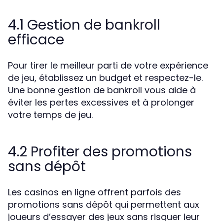
4.1 Gestion de bankroll
efficace
Pour tirer le meilleur parti de votre expérience
de jeu, établissez un budget et respectez-le.
Une bonne gestion de bankroll vous aide à
éviter les pertes excessives et à prolonger
votre temps de jeu.
4.2 Profiter des promotions
sans dépôt
Les casinos en ligne offrent parfois des
promotions sans dépôt qui permettent aux
joueurs d’essayer des jeux sans risquer leur