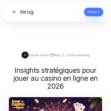
Nirog
N
News
Sophie Fisher
·
May 13, 2026
·
Gambling
S
Insights stratégiques pour
jouer au casino en ligne en
2026