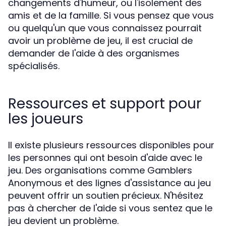
changements d'humeur, ou l'isolement des
amis et de la famille. Si vous pensez que vous
ou quelqu'un que vous connaissez pourrait
avoir un problème de jeu, il est crucial de
demander de l'aide à des organismes
spécialisés.
Ressources et support pour
les joueurs
Il existe plusieurs ressources disponibles pour
les personnes qui ont besoin d'aide avec le
jeu. Des organisations comme Gamblers
Anonymous et des lignes d'assistance au jeu
peuvent offrir un soutien précieux. N'hésitez
pas à chercher de l'aide si vous sentez que le
jeu devient un problème.