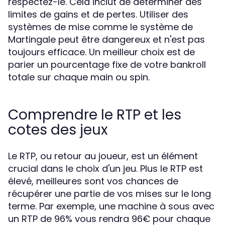
respectez-le. Cela inclut de déterminer des
limites de gains et de pertes. Utiliser des
systèmes de mise comme le système de
Martingale peut être dangereux et n'est pas
toujours efficace. Un meilleur choix est de
parier un pourcentage fixe de votre bankroll
totale sur chaque main ou spin.
Comprendre le RTP et les
cotes des jeux
Le RTP, ou retour au joueur, est un élément
crucial dans le choix d'un jeu. Plus le RTP est
élevé, meilleures sont vos chances de
récupérer une partie de vos mises sur le long
terme. Par exemple, une machine à sous avec
un RTP de 96% vous rendra 96€ pour chaque