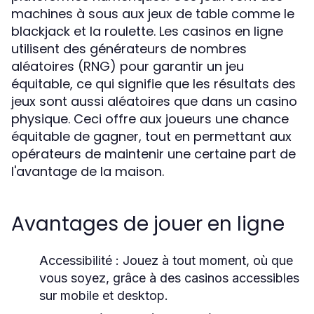
machines à sous aux jeux de table comme le
blackjack et la roulette. Les casinos en ligne
utilisent des générateurs de nombres
aléatoires (RNG) pour garantir un jeu
équitable, ce qui signifie que les résultats des
jeux sont aussi aléatoires que dans un casino
physique. Ceci offre aux joueurs une chance
équitable de gagner, tout en permettant aux
opérateurs de maintenir une certaine part de
l'avantage de la maison.
Avantages de jouer en ligne
Accessibilité :
Jouez à tout moment, où que
vous soyez, grâce à des casinos accessibles
sur mobile et desktop.