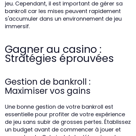
jeu. Cependant, il est important de gérer sa
bankroll car les mises peuvent rapidement
s'accumuler dans un environnement de jeu
immersif.
Gagner au casino :
Stratégies éprouvées
Gestion de bankroll :
Maximiser vos gains
Une bonne gestion de votre bankroll est
essentielle pour profiter de votre expérience
de jeu sans subir de grosses pertes. Établissez
un budget avant de commencer à jouer et