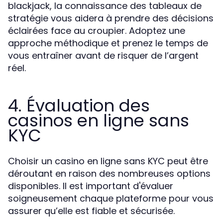
blackjack, la connaissance des tableaux de
stratégie vous aidera à prendre des décisions
éclairées face au croupier. Adoptez une
approche méthodique et prenez le temps de
vous entraîner avant de risquer de l’argent
réel.
4. Évaluation des
casinos en ligne sans
KYC
Choisir un casino en ligne sans KYC peut être
déroutant en raison des nombreuses options
disponibles. Il est important d'évaluer
soigneusement chaque plateforme pour vous
assurer qu’elle est fiable et sécurisée.