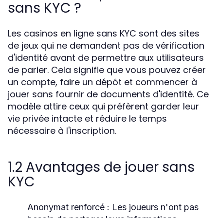
sans KYC ?
Les casinos en ligne sans KYC sont des sites
de jeux qui ne demandent pas de vérification
d'identité avant de permettre aux utilisateurs
de parier. Cela signifie que vous pouvez créer
un compte, faire un dépôt et commencer à
jouer sans fournir de documents d'identité. Ce
modèle attire ceux qui préfèrent garder leur
vie privée intacte et réduire le temps
nécessaire à l'inscription.
1.2 Avantages de jouer sans
KYC
Anonymat renforcé
: Les joueurs n'ont pas