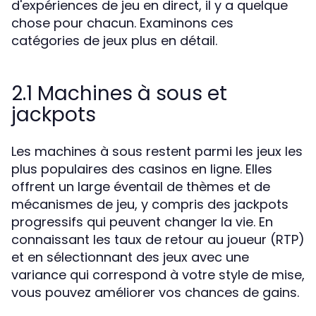
d'expériences de jeu en direct, il y a quelque
chose pour chacun. Examinons ces
catégories de jeux plus en détail.
2.1 Machines à sous et
jackpots
Les machines à sous restent parmi les jeux les
plus populaires des casinos en ligne. Elles
offrent un large éventail de thèmes et de
mécanismes de jeu, y compris des jackpots
progressifs qui peuvent changer la vie. En
connaissant les taux de retour au joueur (RTP)
et en sélectionnant des jeux avec une
variance qui correspond à votre style de mise,
vous pouvez améliorer vos chances de gains.