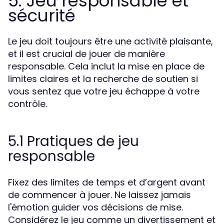
5. Jeu responsable et
sécurité
Le jeu doit toujours être une activité plaisante,
et il est crucial de jouer de manière
responsable. Cela inclut la mise en place de
limites claires et la recherche de soutien si
vous sentez que votre jeu échappe à votre
contrôle.
5.1 Pratiques de jeu
responsable
Fixez des limites de temps et d’argent avant
de commencer à jouer. Ne laissez jamais
l'émotion guider vos décisions de mise.
Considérez le jeu comme un divertissement et