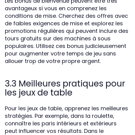
Les bonus de bienvenue peuvent être très
avantageux si vous en comprenez les
conditions de mise. Cherchez des offres avec
de faibles exigences de mise et explorez les
promotions régulières qui peuvent inclure des
tours gratuits sur des machines à sous
populaires. Utilisez ces bonus judicieusement
pour augmenter votre temps de jeu sans
allouer trop de votre propre argent.
3.3 Meilleures pratiques pour
les jeux de table
Pour les jeux de table, apprenez les meilleures
stratégies. Par exemple, dans la roulette,
connaître les paris intérieurs et extérieurs
peut influencer vos résultats. Dans le