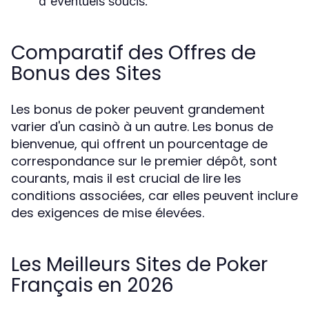
d'éventuels soucis.
Comparatif des Offres de
Bonus des Sites
Les bonus de poker peuvent grandement
varier d'un casinò à un autre. Les bonus de
bienvenue, qui offrent un pourcentage de
correspondance sur le premier dépôt, sont
courants, mais il est crucial de lire les
conditions associées, car elles peuvent inclure
des exigences de mise élevées.
Les Meilleurs Sites de Poker
Français en 2026