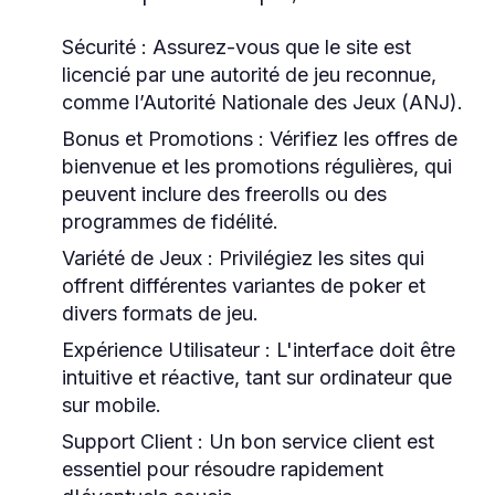
Sécurité :
Assurez-vous que le site est
licencié par une autorité de jeu reconnue,
comme l’Autorité Nationale des Jeux (ANJ).
Bonus et Promotions :
Vérifiez les offres de
bienvenue et les promotions régulières, qui
peuvent inclure des freerolls ou des
programmes de fidélité.
Variété de Jeux :
Privilégiez les sites qui
offrent différentes variantes de poker et
divers formats de jeu.
Expérience Utilisateur :
L'interface doit être
intuitive et réactive, tant sur ordinateur que
sur mobile.
Support Client :
Un bon service client est
essentiel pour résoudre rapidement