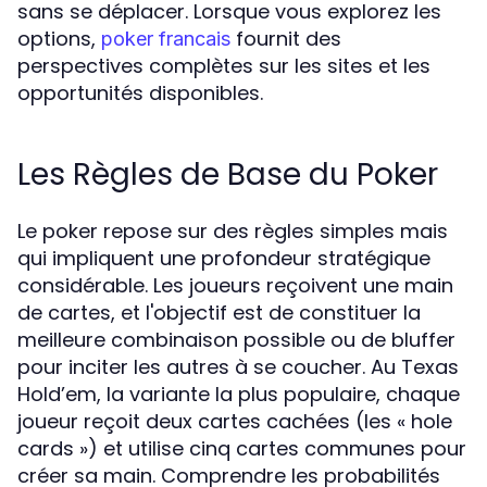
sans se déplacer. Lorsque vous explorez les
options,
fournit des
poker francais
perspectives complètes sur les sites et les
opportunités disponibles.
Les Règles de Base du Poker
Le poker repose sur des règles simples mais
qui impliquent une profondeur stratégique
considérable. Les joueurs reçoivent une main
de cartes, et l'objectif est de constituer la
meilleure combinaison possible ou de bluffer
pour inciter les autres à se coucher. Au Texas
Hold’em, la variante la plus populaire, chaque
joueur reçoit deux cartes cachées (les « hole
cards ») et utilise cinq cartes communes pour
créer sa main. Comprendre les probabilités