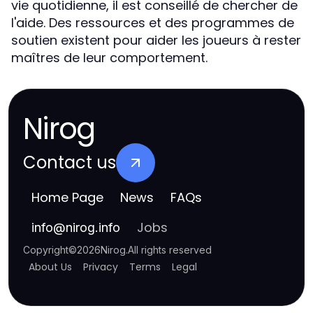
vie quotidienne, il est conseillé de chercher de
l'aide. Des ressources et des programmes de
soutien existent pour aider les joueurs à rester
maîtres de leur comportement.
Nirog
Contact us
Home Page
News
FAQs
Jobs
info
@
nirog.info
Copyright
©
2026
Nirog
.
All rights reserved
About Us
Privacy
Terms
Legal