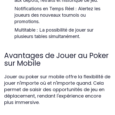
aux dépôts, retraits et historique de jeu.
Notifications en Temps Réel :
Alertez les
joueurs des nouveaux tournois ou
promotions.
Multitable :
La possibilité de jouer sur
plusieurs tables simultanément.
Avantages de Jouer au Poker
sur Mobile
Jouer au poker sur mobile offre la flexibilité de
jouer n'importe où et n'importe quand. Cela
permet de saisir des opportunités de jeu en
déplacement, rendant l'expérience encore
plus immersive.