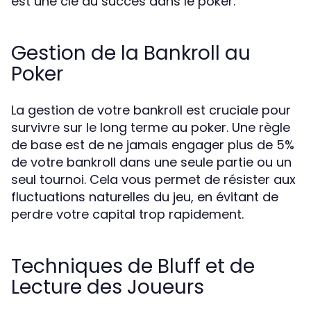
est une clé du succès dans le poker.
Gestion de la Bankroll au
Poker
La gestion de votre bankroll est cruciale pour
survivre sur le long terme au poker. Une règle
de base est de ne jamais engager plus de 5%
de votre bankroll dans une seule partie ou un
seul tournoi. Cela vous permet de résister aux
fluctuations naturelles du jeu, en évitant de
perdre votre capital trop rapidement.
Techniques de Bluff et de
Lecture des Joueurs