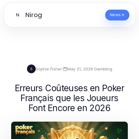
Nirog
N
News
Sophie Fisher
·
May 21, 2026
·
Gambling
S
Erreurs Coûteuses en Poker
Français que les Joueurs
Font Encore en 2026