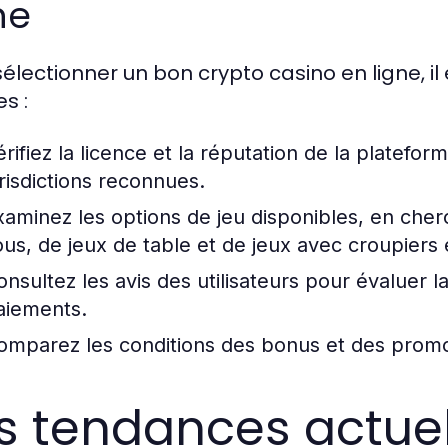
ne
sélectionner un bon crypto casino en ligne, il 
es :
rifiez la
licence
et la
réputation
de la plateform
urisdictions reconnues.
xaminez les
options de jeu
disponibles, en cher
ous, de jeux de table et de jeux avec croupiers 
onsultez les
avis des utilisateurs
pour évaluer la 
aiements.
omparez les
conditions des bonus
et des promo
s tendances actuel