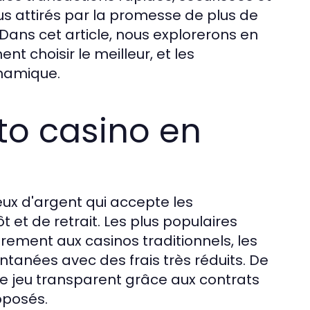
us attirés par la promesse de plus de
. Dans cet article, nous explorerons en
 choisir le meilleur, et les
ynamique.
to casino en
eux d'argent qui accepte les
t de retrait. Les plus populaires
airement aux casinos traditionnels, les
tanées avec des frais très réduits. De
de jeu transparent grâce aux contrats
roposés.