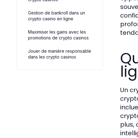
souve
Gestion de bankroll dans un
confi
crypto casino en ligne
profo
tenda
Maximiser les gains avec les
promotions de crypto casinos
Qu
Jouer de manière responsable
dans les crypto casinos
li
Un cr
crypt
inclue
crypt
plus,
intell