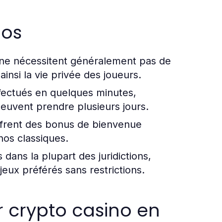
nos
ne nécessitent généralement pas de
insi la vie privée des joueurs.
ffectués en quelques minutes,
euvent prendre plusieurs jours.
frent des bonus de bienvenue
nos classiques.
dans la plupart des juridictions,
jeux préférés sans restrictions.
r crypto casino en