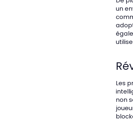
De pl
un en
comme
adopt
égale
utilis
Rév
Les p
intel
non s
joueu
block